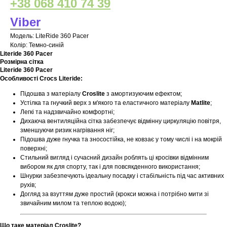
+38 068 410 74 39
Viber
Модель: LiteRide 360 Pacer
Колір: Темно-синій
Literide 360 Pacer
Розмірна сітка
Literide 360 Pacer
Особливості Crocs Literide:
Підошва з матеріалу
Croslite
з амортизуючим ефектом;
Устілка та гнучкий верх з м'якого та еластичного матеріалу
Matlite
;
Легкі та надзвичайно комфортні;
Дихаюча вентиляційна сітка забезпечує відмінну циркуляцію повітря,
зменшуючи ризик нагрівання ніг;
Підошва дуже гнучка та зносостійка, не ковзає у тому числі і на мокрій
поверхні;
Стильний вигляд і сучасний дизайн роблять ці кросівки відмінним
вибором як для спорту, так і для повсякденного використання;
Шнурки забезпечують ідеальну посадку і стабільність під час активних
рухів;
Догляд за взуттям дуже простий (крокси можна і потрібно мити зі
звичайним милом та теплою водою);
Що таке матеріал Croslite?