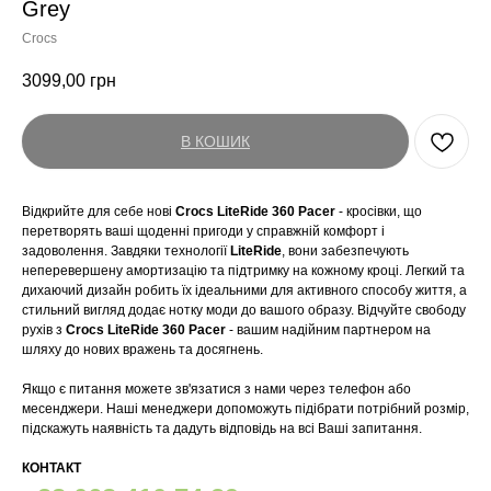
Grey
Crocs
3099,00
грн
В КОШИК
Відкрийте для себе нові
Crocs LiteRide 360 Pacer
- кросівки, що
перетворять ваші щоденні пригоди у справжній комфорт і
задоволення. Завдяки технології
LiteRide
, вони забезпечують
неперевершену амортизацію та підтримку на кожному кроці. Легкий та
дихаючий дизайн робить їх ідеальними для активного способу життя, а
стильний вигляд додає нотку моди до вашого образу. Відчуйте свободу
рухів з
Crocs LiteRide 360 Pacer
- вашим надійним партнером на
шляху до нових вражень та досягнень.
Якщо є питання можете зв'язатися з нами через телефон або
месенджери. Наші менеджери допоможуть підібрати потрібний розмір,
підскажуть наявність та дадуть відповідь на всі Ваші запитання.
КОНТАКТ