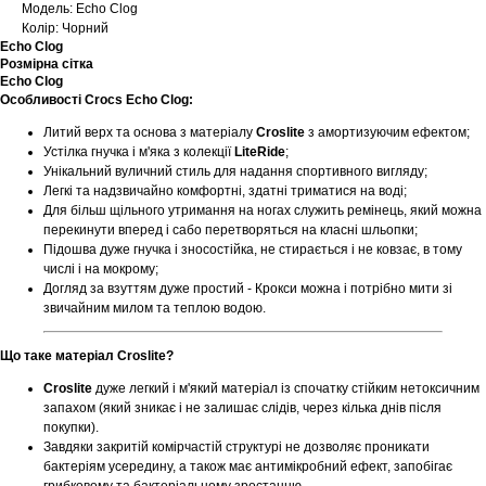
Модель: Echo Clog
Колір: Чорний
Echo Clog
Розмірна сітка
Echo Clog
Особливості Crocs Echo Clog:
Литий верх та основа з матеріалу
Croslite
з амортизуючим ефектом;
Устілка гнучка і м'яка з колекції
LiteRide
;
Унікальний вуличний стиль для надання спортивного вигляду;
Легкі та надзвичайно комфортні, здатні триматися на воді;
Для більш щільного утримання на ногах служить ремінець, який можна
перекинути вперед і сабо перетворяться на класні шльопки;
Підошва дуже гнучка і зносостійка, не стирається і не ковзає, в тому
числі і на мокрому;
Догляд за взуттям дуже простий - Крокси можна і потрібно мити зі
звичайним милом та теплою водою.
Що таке матеріал Croslite?
Croslite
дуже легкий і м'який матеріал із спочатку стійким нетоксичним
запахом (який зникає і не залишає слідів, через кілька днів після
покупки).
Завдяки закритій комірчастій структурі не дозволяє проникати
бактеріям усередину, а також має антимікробний ефект, запобігає