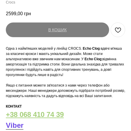
Crocs
2599,00
грн
В КОШИК
Одна з найм'якших моделей у лінійці CROCS.
Echo Clog
вдвічі м'якша
за класичні крокси і мають унікальний дизайн. Може стати
альтернативою вже звичним нам мокасинам. У
Echo Clog
;відмінна
амортизація та підтримка стопи. Вони ідеальна знахідка для тривалих
прогулянок і підійдуть навіть для спортивних тренувань, а довгі
прогулянки будуть лише в радість!
Якщо є питання можете зв'язатися з нами через телефон або
месенджери. Наші менеджери допоможуть підібрати потрібний розмір,
підскажуть наявність та дадуть відповідь на всі Ваші запитання.
КОНТАКТ
+38 068 410 74 39
Viber