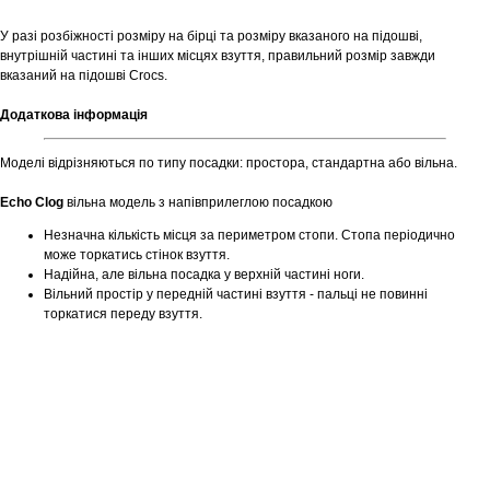
У разі розбіжності розміру на бірці та розміру вказаного на підошві,
внутрішній частині та інших місцях взуття, правильний розмір завжди
вказаний на підошві Crocs.
Додаткова інформація
Моделі відрізняються по типу посадки: простора, стандартна або вільна.
Echo Clog
вільна модель з напівприлеглою посадкою
Незначна кількість місця за периметром стопи. Стопа періодично
може торкатись стінок взуття.
Надійна, але вільна посадка у верхній частині ноги.
Вільний простір у передній частині взуття - пальці не повинні
торкатися переду взуття.