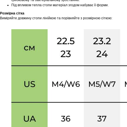
грибковому та бактеріальному зростанню.
Під впливом тепла стопи матеріал згодом набуває її форми.
Розмірна сітка
Виміряйте довжину стопи лінійкою та порівняйте з розмірною сіткою: