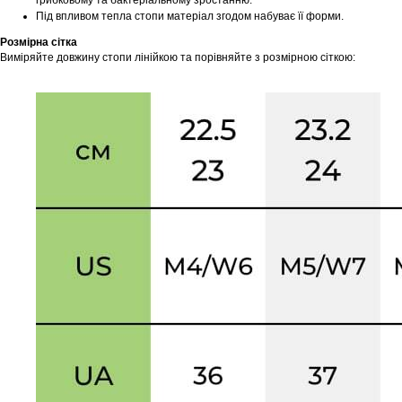
грибковому та бактеріальному зростанню.
Під впливом тепла стопи матеріал згодом набуває її форми.
Розмірна сітка
Виміряйте довжину стопи лінійкою та порівняйте з розмірною сіткою: