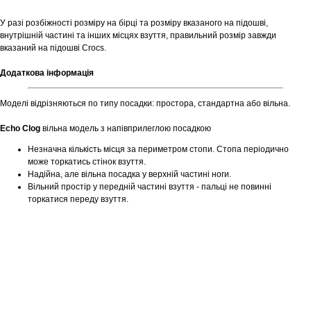
У разі розбіжності розміру на бірці та розміру вказаного на підошві,
внутрішній частині та інших місцях взуття, правильний розмір завжди
вказаний на підошві Crocs.
Додаткова інформація
Моделі відрізняються по типу посадки: простора, стандартна або вільна.
Echo Clog
вільна модель з напівприлеглою посадкою
Незначна кількість місця за периметром стопи. Стопа періодично
може торкатись стінок взуття.
Надійна, але вільна посадка у верхній частині ноги.
Вільний простір у передній частині взуття - пальці не повинні
торкатися переду взуття.