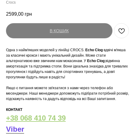
Crocs
2599,00
грн
В КОШИК
Одна з найм'якших моделей у лінійці CROCS.
Echo Clog
вдвічі м'якша
за класичні крокси і мають унікальний дизайн. Може стати
альтернативою вже звичним нам мокасинам. У
Echo Clog
;відмінна
амортизація та підтримка стопи. Вони ідеальна знахідка для тривалих
прогулянок і підійдуть навіть для спортивних тренувань, а довгі
прогулянки будуть лише в радість!
Якщо є питання можете зв'язатися з нами через телефон або
месенджери. Наші менеджери допоможуть підібрати потрібний розмір,
підскажуть наявність та дадуть відповідь на всі Ваші запитання.
КОНТАКТ
+38 068 410 74 39
Viber