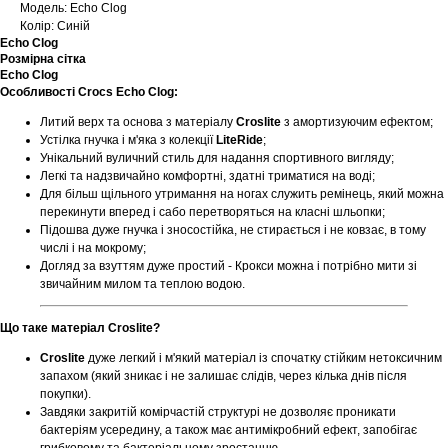
Модель: Echo Clog
Колір: Синій
Echo Clog
Розмірна сітка
Echo Clog
Особливості Crocs Echo Clog:
Литий верх та основа з матеріалу
Croslite
з амортизуючим ефектом;
Устілка гнучка і м'яка з колекції
LiteRide
;
Унікальний вуличний стиль для надання спортивного вигляду;
Легкі та надзвичайно комфортні, здатні триматися на воді;
Для більш щільного утримання на ногах служить ремінець, який можна
перекинути вперед і сабо перетворяться на класні шльопки;
Підошва дуже гнучка і зносостійка, не стирається і не ковзає, в тому
числі і на мокрому;
Догляд за взуттям дуже простий - Крокси можна і потрібно мити зі
звичайним милом та теплою водою.
Що таке матеріал Croslite?
Croslite
дуже легкий і м'який матеріал із спочатку стійким нетоксичним
запахом (який зникає і не залишає слідів, через кілька днів після
покупки).
Завдяки закритій комірчастій структурі не дозволяє проникати
бактеріям усередину, а також має антимікробний ефект, запобігає