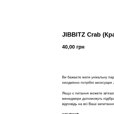
JIBBITZ Crab (Кр
40,00
грн
У кошик
Ви бажаєте мати унікальну па
неодмінно потрібні аксесуари J
Якщо є питання можете зв'яза
менеджери допоможуть підібрат
відповідь на всі Ваші запитанн