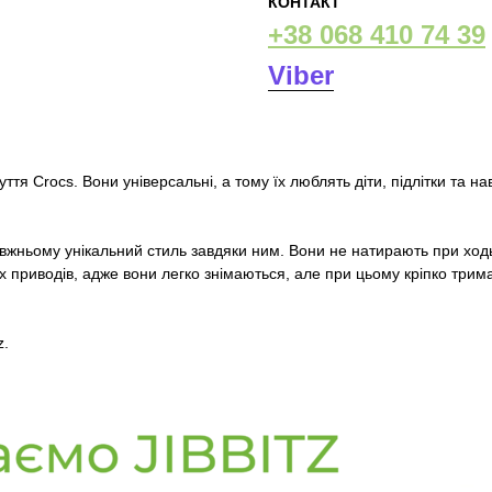
КОНТАКТ
+38 068 410 74 39
Viber
ття Crocs. Вони універсальні, а тому їх люблять діти, підлітки та наві
равжньому унікальний стиль завдяки ним. Вони не натирають при ход
нших приводів, адже вони легко знімаються, але при цьому кріпко т
z.