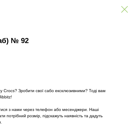
аб) № 92
ру Crocs? Зробити свої сабо ексклюзивними? Тоді вам
ibbitz!
тися з нами через телефон або месенджери. Наші
и потрібний розмір, підскажуть наявність та дадуть
я.