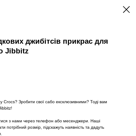
дкових джибітсів прикрас для
 Jibbitz
ру Crocs? Зробити свої сабо ексклюзивними? Тоді вам
ibbitz!
тися з нами через телефон або месенджери. Наші
и потрібний розмір, підскажуть наявність та дадуть
я.