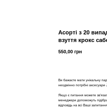
Асорті з 20 випа
взуття крокс сабо
550,00
грн
У кошик
Ви бажаєте мати унікальну па
неодмінно потрібні аксесуари J
Якщо є питання можете зв'яза
менеджери допоможуть підібрат
відповідь на всі Ваші запитанн