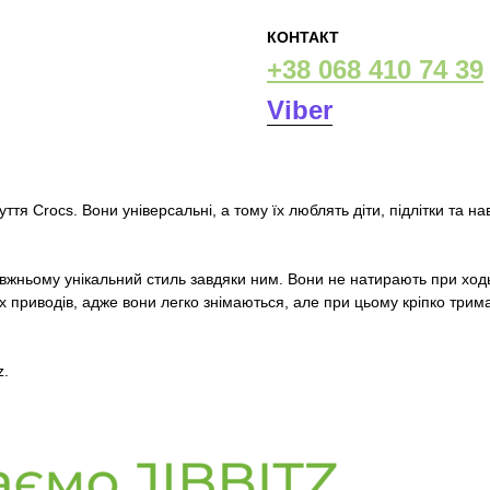
КОНТАКТ
+38 068 410 74 39
Viber
ття Crocs. Вони універсальні, а тому їх люблять діти, підлітки та наві
равжньому унікальний стиль завдяки ним. Вони не натирають при ход
нших приводів, адже вони легко знімаються, але при цьому кріпко т
z.