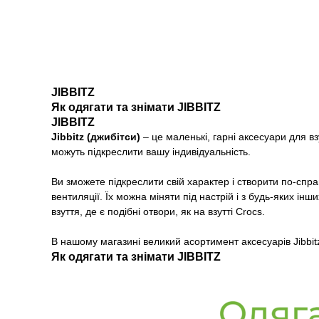
JIBBITZ
Як одягати та знімати JIBBITZ
JIBBITZ
Jibbitz (джибітси)
– це маленькі, гарні аксесуари для взу
можуть підкреслити вашу індивідуальність.
Ви зможете підкреслити свій характер і створити по-сп
вентиляції. Їх можна міняти під настрій і з будь-яких і
взуття, де є подібні отвори, як на взутті Crocs.
В нашому магазині великий асортимент аксесуарів Jibbit
Як одягати та знімати JIBBITZ