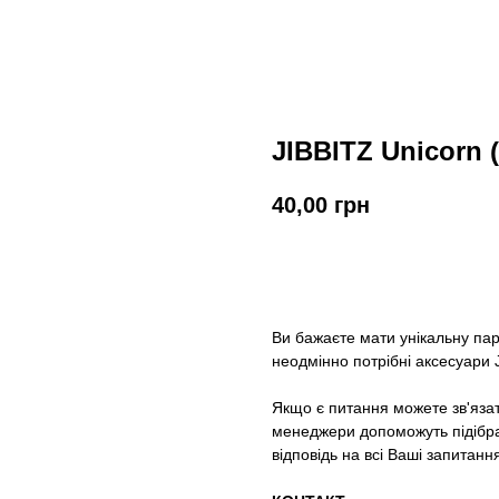
JIBBITZ Unicorn 
40,00
грн
У кошик
Ви бажаєте мати унікальну па
неодмінно потрібні аксесуари J
Якщо є питання можете зв'яза
менеджери допоможуть підібрат
відповідь на всі Ваші запитанн