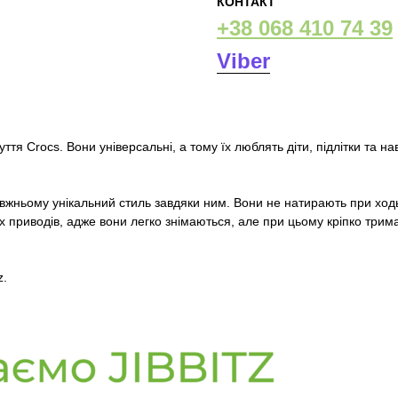
КОНТАКТ
+38 068 410 74 39
Viber
ття Crocs. Вони універсальні, а тому їх люблять діти, підлітки та наві
равжньому унікальний стиль завдяки ним. Вони не натирають при ход
нших приводів, адже вони легко знімаються, але при цьому кріпко т
z.