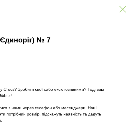
(Єдиноріг) № 7
ру Crocs? Зробити свої сабо ексклюзивними? Тоді вам
ibbitz!
тися з нами через телефон або месенджери. Наші
и потрібний розмір, підскажуть наявність та дадуть
я.