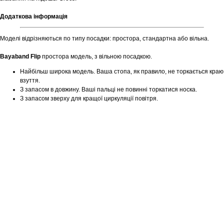
Додаткова інформація
Моделі відрізняються по типу посадки: простора, стандартна або вільна.
Bayaband Flip
простора модель, з вільною посадкою.
Найбільш широка модель. Ваша стопа, як правило, не торкається краю
взуття.
З запасом в довжину. Ваші пальці не повинні торкатися носка.
З запасом зверху для кращої циркуляції повітря.