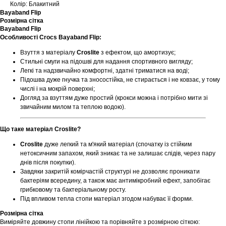
Колір: Блакитний
Bayaband Flip
Розмірна сітка
Bayaband Flip
Особливості Crocs Bayaband Flip:
Взуття з матеріалу
Croslite
з ефектом, що амортизує;
Стильні смуги на підошві для надання спортивного вигляду;
Легкі та надзвичайно комфортні, здатні триматися на воді;
Підошва дуже гнучка та зносостійка, не стирається і не ковзає, у тому
числі і на мокрій поверхні;
Догляд за взуттям дуже простий (крокси можна і потрібно мити зі
звичайним милом та теплою водою).
Що таке матеріал Croslite?
Croslite
дуже легкий та м'який матеріал (спочатку із стійким
нетоксичним запахом, який зникає та не залишає слідів, через пару
днів після покупки).
Завдяки закритій комірчастій структурі не дозволяє проникати
бактеріям всередину, а також має антимікробний ефект, запобігає
грибковому та бактеріальному росту.
Під впливом тепла стопи матеріал згодом набуває її форми.
Розмірна сітка
Виміряйте довжину стопи лінійкою та порівняйте з розмірною сіткою: