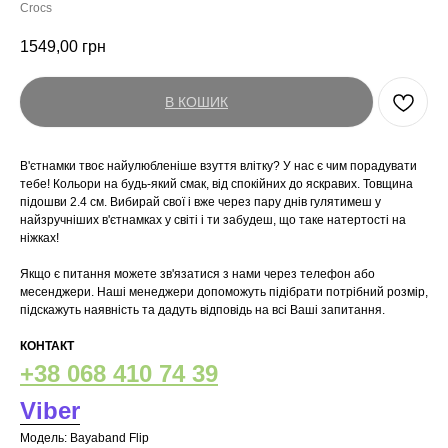
Crocs
1549,00
грн
В КОШИК
В'єтнамки твоє найулюбленіше взуття влітку? У нас є чим порадувати
тебе! Кольори на будь-який смак, від спокійних до яскравих. Товщина
підошви 2.4 см. Вибирай свої і вже через пару днів гулятимеш у
найзручніших в'єтнамках у світі і ти забудеш, що таке натертості на
ніжках!
Якщо є питання можете зв'язатися з нами через телефон або
месенджери. Наші менеджери допоможуть підібрати потрібний розмір,
підскажуть наявність та дадуть відповідь на всі Ваші запитання.
КОНТАКТ
+38 068 410 74 39
Viber
Модель: Bayaband Flip