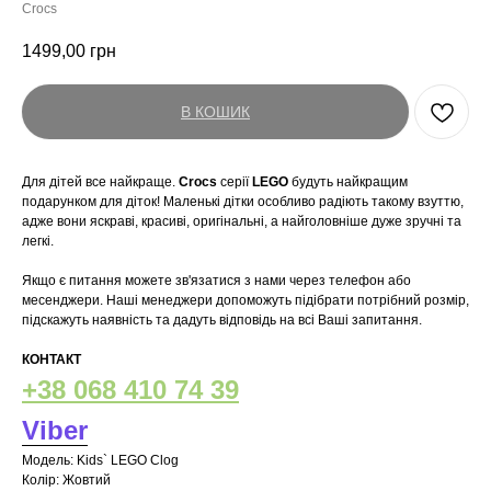
Crocs
1499,00
грн
В КОШИК
Для дітей все найкраще.
Crocs
серії
LEGO
будуть найкращим
подарунком для діток! Маленькі дітки особливо радіють такому взуттю,
адже вони яскраві, красиві, оригінальні, а найголовніше дуже зручні та
легкі.
Якщо є питання можете зв'язатися з нами через телефон або
месенджери. Наші менеджери допоможуть підібрати потрібний розмір,
підскажуть наявність та дадуть відповідь на всі Ваші запитання.
КОНТАКТ
+38 068 410 74 39
Viber
Модель: Kids` LEGO Clog
Колір: Жовтий