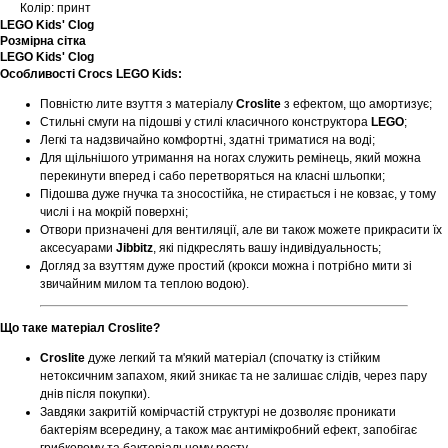
Колір: принт
LEGO Kids' Clog
Розмірна сітка
LEGO Kids' Clog
Особливості Crocs LEGO Kids:
Повністю лите взуття з матеріалу
Croslite
з ефектом, що амортизує;
Стильні смуги на підошві у стилі класичного конструктора
LEGO
;
Легкі та надзвичайно комфортні, здатні триматися на воді;
Для щільнішого утримання на ногах служить ремінець, який можна
перекинути вперед і сабо перетворяться на класні шльопки;
Підошва дуже гнучка та зносостійка, не стирається і не ковзає, у тому
числі і на мокрій поверхні;
Отвори призначені для вентиляції, але ви також можете прикрасити їх
аксесуарами
Jibbitz
, які підкреслять вашу індивідуальность;
Догляд за взуттям дуже простий (крокси можна і потрібно мити зі
звичайним милом та теплою водою).
Що таке матеріал Croslite?
Croslite
дуже легкий та м'який матеріал (спочатку із стійким
нетоксичним запахом, який зникає та не залишає слідів, через пару
днів після покупки).
Завдяки закритій комірчастій структурі не дозволяє проникати
бактеріям всередину, а також має антимікробний ефект, запобігає