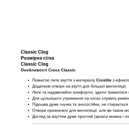
Classic Clog
Розмірна сітка
Classic Clog
Особливості Crocs Classic
Повністю лите взуття з матеріалу
Croslite
з ефекто
Додаткові отвори на взутті для більшої вентиляції;
Легкі та надзвичайно комфортні, здатні триматися 
Для щільнішого утримання на ногах служить ремін
Підошва дуже гнучка та зносостійка, не стирається і
Отвори призначені для вентиляції, але ви також 
Догляд за взуттям дуже простий (крокси можна і п