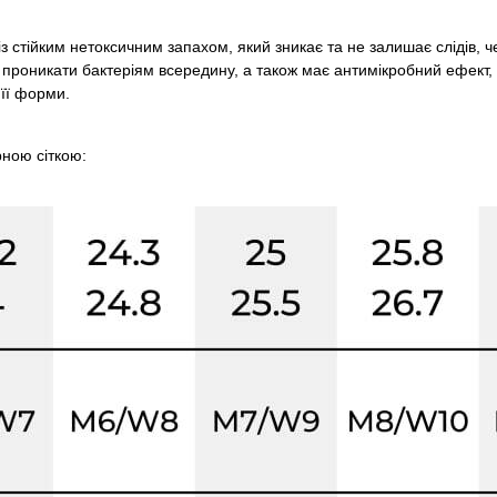
з стійким нетоксичним запахом, який зникає та не залишає слідів, че
є проникати бактеріям всередину, а також має антимікробний ефект,
її форми.
рною сіткою: