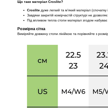
Що таке матеріал Croslite?
Croslite
дуже легкий та м'який матеріал (спочатку і
Завдяки закритій комірчастій структурі не дозволя
Під впливом тепла стопи матеріал згодом набуває 
Розмірна сітка
Виміряйте довжину стопи лінійкою та порівняйте з розмі