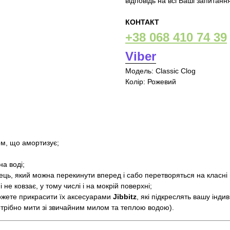
відповідь на всі Ваші запитанн
КОНТАКТ
+38 068 410 74 39
Viber
Модель: Classic Clog
Колір: Рожевий
м, що амортизує;
на воді;
ець, який можна перекинути вперед і сабо перетворяться на класні
 не ковзає, у тому числі і на мокрій поверхні;
можете прикрасити їх аксесуарами
Jibbitz
, які підкреслять вашу інди
отрібно мити зі звичайним милом та теплою водою).