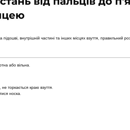
 на підошві, внутрішній частині та інших місцях взуття, правильний р
ртна або вільна.
 не торкається краю взуття.
тися носка.