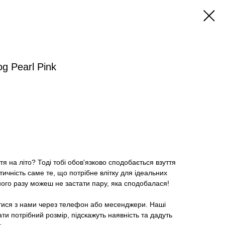
og Pearl Pink
я на літо? Тоді тобі обов'язково сподобається взуття
тичність саме те, що потрібне влітку для ідеальних
ного разу можеш не застати пару, яка сподобалася!
тися з нами через телефон або месенджери. Наші
и потрібний розмір, підскажуть наявність та дадуть