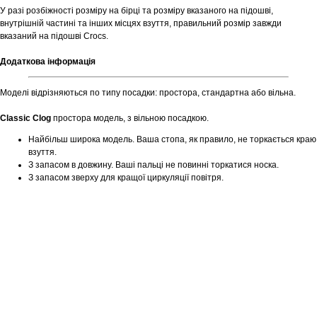
У разі розбіжності розміру на бірці та розміру вказаного на підошві,
внутрішній частині та інших місцях взуття, правильний розмір завжди
вказаний на підошві Crocs.
Додаткова інформація
Моделі відрізняються по типу посадки: простора, стандартна або вільна.
Classic Clog
простора модель, з вільною посадкою.
Найбільш широка модель. Ваша стопа, як правило, не торкається краю
взуття.
З запасом в довжину. Ваші пальці не повинні торкатися носка.
З запасом зверху для кращої циркуляції повітря.