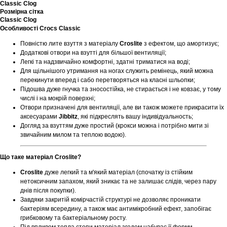
Classic Clog
Розмірна сітка
Classic Clog
Особливості Crocs Classic
Повністю лите взуття з матеріалу
Croslite
з ефектом, що амортизує;
Додаткові отвори на взутті для більшої вентиляції;
Легкі та надзвичайно комфортні, здатні триматися на воді;
Для щільнішого утримання на ногах служить ремінець, який можна
перекинути вперед і сабо перетворяться на класні шльопки;
Підошва дуже гнучка та зносостійка, не стирається і не ковзає, у тому
числі і на мокрій поверхні;
Отвори призначені для вентиляції, але ви також можете прикрасити їх
аксесуарами
Jibbitz
, які підкреслять вашу індивідуальность;
Догляд за взуттям дуже простий (крокси можна і потрібно мити зі
звичайним милом та теплою водою).
Що таке матеріал Croslite?
Croslite
дуже легкий та м'який матеріал (спочатку із стійким
нетоксичним запахом, який зникає та не залишає слідів, через пару
днів після покупки).
Завдяки закритій комірчастій структурі не дозволяє проникати
бактеріям всередину, а також має антимікробний ефект, запобігає
грибковому та бактеріальному росту.