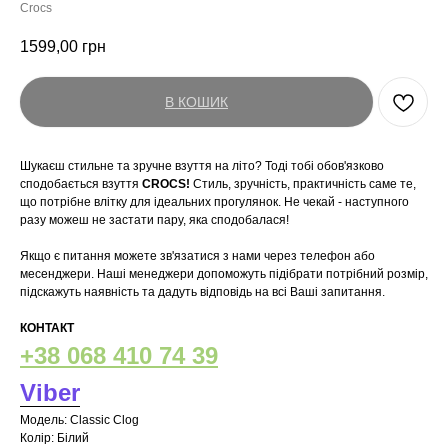
Crocs
1599,00
грн
В КОШИК
Шукаєш стильне та зручне взуття на літо? Тоді тобі обов'язково
сподобається взуття
CROCS!
Стиль, зручність, практичність саме те,
що потрібне влітку для ідеальних прогулянок. Не чекай - наступного
разу можеш не застати пару, яка сподобалася!
Якщо є питання можете зв'язатися з нами через телефон або
месенджери. Наші менеджери допоможуть підібрати потрібний розмір,
підскажуть наявність та дадуть відповідь на всі Ваші запитання.
КОНТАКТ
+38 068 410 74 39
Viber
Модель: Classic Clog
Колір: Білий