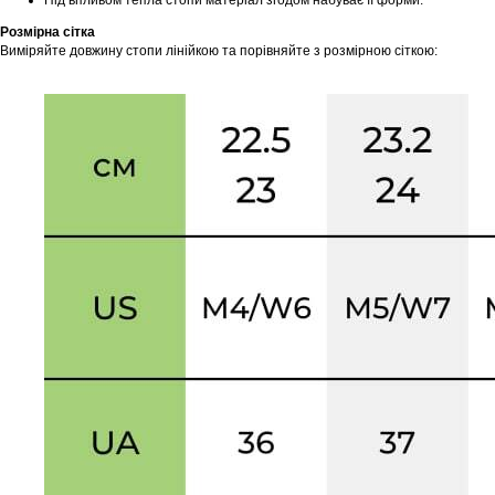
Під впливом тепла стопи матеріал згодом набуває її форми.
Розмірна сітка
Виміряйте довжину стопи лінійкою та порівняйте з розмірною сіткою: