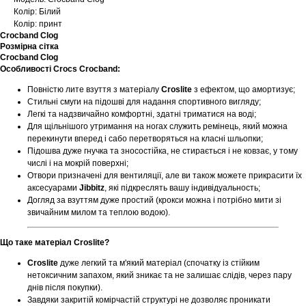
Колір: Білий
Колір: принт
Crocband Clog
Розмірна сітка
Crocband Clog
Особливості Crocs Crocband:
Повністю лите взуття з матеріалу
Croslite
з ефектом, що амортизує;
Стильні смуги на підошві для надання спортивного вигляду;
Легкі та надзвичайно комфортні, здатні триматися на воді;
Для щільнішого утримання на ногах служить ремінець, який можна
перекинути вперед і сабо перетворяться на класні шльопки;
Підошва дуже гнучка та зносостійка, не стирається і не ковзає, у тому
числі і на мокрій поверхні;
Отвори призначені для вентиляції, але ви також можете прикрасити їх
аксесуарами
Jibbitz
, які підкреслять вашу індивідуальность;
Догляд за взуттям дуже простий (крокси можна і потрібно мити зі
звичайним милом та теплою водою).
Що таке матеріал Croslite?
Croslite
дуже легкий та м'який матеріал (спочатку із стійким
нетоксичним запахом, який зникає та не залишає слідів, через пару
днів після покупки).
Завдяки закритій комірчастій структурі не дозволяє проникати