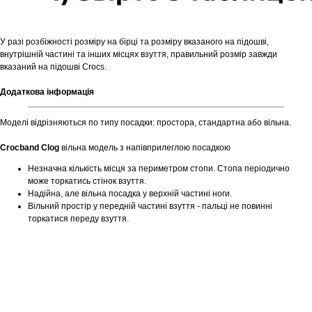
У разі розбіжності розміру на бірці та розміру вказаного на підошві,
внутрішній частині та інших місцях взуття, правильний розмір завжди
вказаний на підошві Crocs.
Додаткова інформація
Моделі відрізняються по типу посадки: простора, стандартна або вільна.
Crocband Clog
вільна модель з напівприлеглою посадкою
Незначна кількість місця за периметром стопи. Стопа періодично
може торкатись стінок взуття.
Надійна, але вільна посадка у верхній частині ноги.
Вільний простір у передній частині взуття - пальці не повинні
торкатися переду взуття.