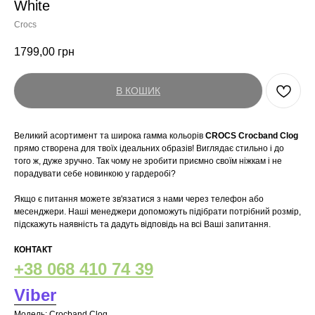
White
Crocs
1799,00
грн
В КОШИК
Великий асортимент та широка гамма кольорів
CROCS Crocband Clog
прямо створена для твоїх ідеальних образів! Виглядає стильно і до
того ж, дуже зручно. Так чому не зробити приємно своїм ніжкам і не
порадувати себе новинкою у гардеробі?
Якщо є питання можете зв'язатися з нами через телефон або
месенджери. Наші менеджери допоможуть підібрати потрібний розмір,
підскажуть наявність та дадуть відповідь на всі Ваші запитання.
КОНТАКТ
+38 068 410 74 39
Viber
Модель: Crocband Clog