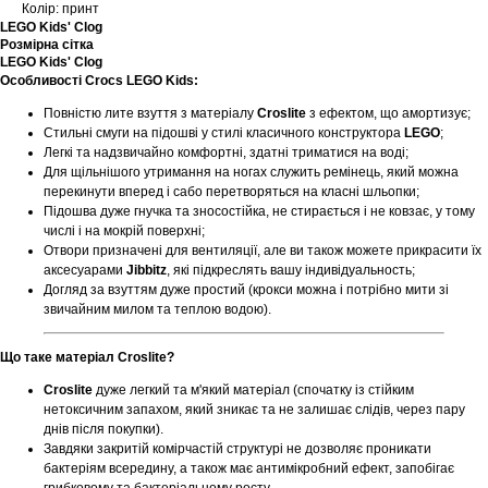
Колір: принт
LEGO Kids' Clog
Розмірна сітка
LEGO Kids' Clog
Особливості Crocs LEGO Kids:
Повністю лите взуття з матеріалу
Croslite
з ефектом, що амортизує;
Стильні смуги на підошві у стилі класичного конструктора
LEGO
;
Легкі та надзвичайно комфортні, здатні триматися на воді;
Для щільнішого утримання на ногах служить ремінець, який можна
перекинути вперед і сабо перетворяться на класні шльопки;
Підошва дуже гнучка та зносостійка, не стирається і не ковзає, у тому
числі і на мокрій поверхні;
Отвори призначені для вентиляції, але ви також можете прикрасити їх
аксесуарами
Jibbitz
, які підкреслять вашу індивідуальность;
Догляд за взуттям дуже простий (крокси можна і потрібно мити зі
звичайним милом та теплою водою).
Що таке матеріал Croslite?
Croslite
дуже легкий та м'який матеріал (спочатку із стійким
нетоксичним запахом, який зникає та не залишає слідів, через пару
днів після покупки).
Завдяки закритій комірчастій структурі не дозволяє проникати
бактеріям всередину, а також має антимікробний ефект, запобігає