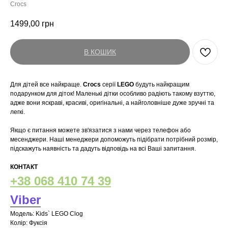
Crocs
1499,00
грн
В КОШИК
Для дітей все найкраще.
Crocs
серії
LEGO
будуть найкращим
подарунком для діток! Маленькі дітки особливо радіють такому взуттю,
адже вони яскраві, красиві, оригінальні, а найголовніше дуже зручні та
легкі.
Якщо є питання можете зв'язатися з нами через телефон або
месенджери. Наші менеджери допоможуть підібрати потрібний розмір,
підскажуть наявність та дадуть відповідь на всі Ваші запитання.
КОНТАКТ
+38 068 410 74 39
Viber
Модель: Kids` LEGO Clog
Колір: Фуксія