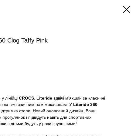
0 Clog Taffy Pink
 у лінійці
CROCS
.
Literide
вдвічі м'якший за класичні
тивою вже звичним нам мокасинам. У
Literide 360
підтримка стопи. Новий оновлений дизайн. Вони
 прогулянок і підійдуть навіть для спортивних
нки з дітьми будуть у рази зручнішими!