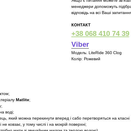
Якщо є питання можете зв'яза
менеджери допоможуть підібрат
відповідь на всі Ваші запитанн
КОНТАКТ
+38 068 410 74 39
Viber
Модель: LiteRide 360 Clog
Колір: Рожевий
ктом;
матеріалу
Matlite
;
у;
на воді;
ець, який можна перекинути вперед і сабо перетворяться на класні
 не ковзає, у тому числі і на мокрій поверхні;
отрібно мити зі звичайним милом та теплою водою).