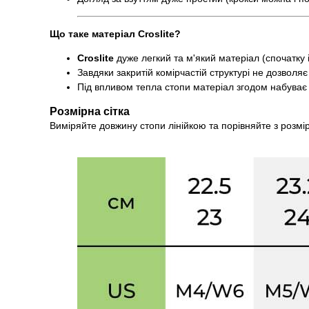
Що таке матеріал Croslite?
Croslite
дуже легкий та м'який матеріал (спочатку і
Завдяки закритій комірчастій структурі не дозволя
Під впливом тепла стопи матеріал згодом набуває 
Розмірна сітка
Виміряйте довжину стопи лінійкою та порівняйте з розмі