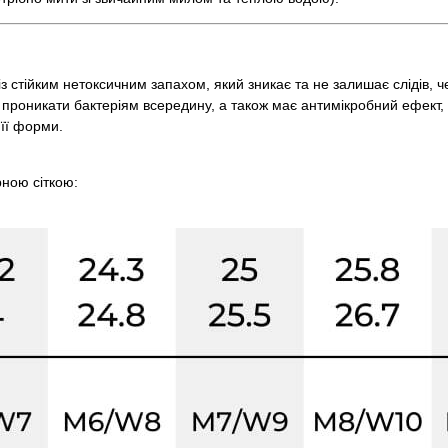
з стійким нетоксичним запахом, який зникає та не залишає слідів, че
є проникати бактеріям всередину, а також має антимікробний ефект,
її форми.
рною сіткою: