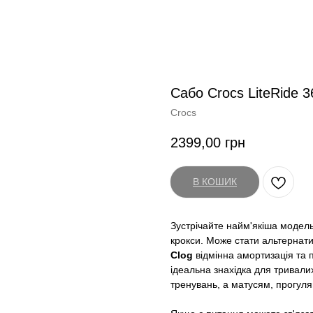
Сабо Crocs LiteRide 36
Crocs
2399,00
грн
В КОШИК
Зустрічайте найм'якіша модель
крокси. Може стати альтерна
Clog
відмінна амортизація та 
ідеальна знахідка для тривалих
тренувань, а матусям, прогуля