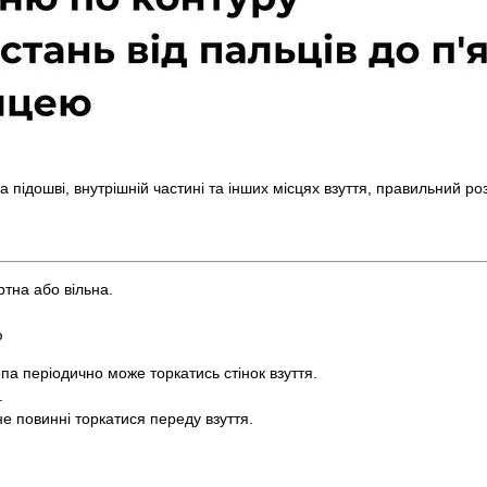
 на підошві, внутрішній частині та інших місцях взуття, правильний р
ртна або вільна.
ю
па періодично може торкатись стінок взуття.
.
 не повинні торкатися переду взуття.