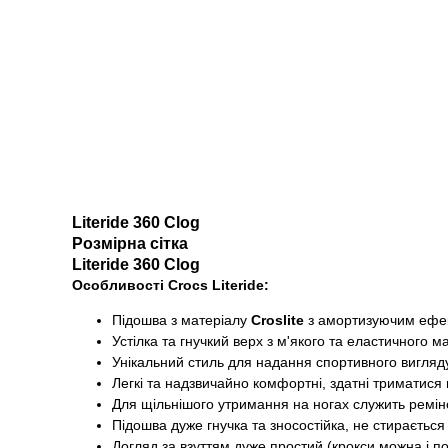
Literide 360 Clog
Розмірна сітка
Literide 360 Clog
Особливості Crocs Literide:
Підошва з матеріалу
Croslite
з амортизуючим ефе
Устілка та гнучкий верх з м'якого та еластичного 
Унікальний стиль для надання спортивного вигляд
Легкі та надзвичайно комфортні, здатні триматися 
Для щільнішого утримання на ногах служить ремін
Підошва дуже гнучка та зносостійка, не стирається і
Догляд за взуттям дуже простий (крокси можна і п