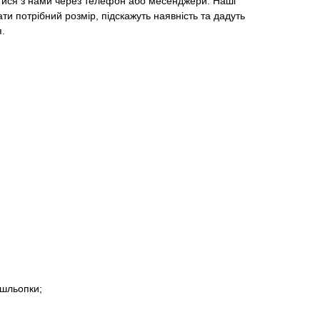
тися з нами через телефон або месенджери. Наші
и потрібний розмір, підскажуть наявність та дадуть
я.
 шльопки;