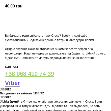
40,00
грн
У кошик
Ви бажаєте мати унікальну пару Crocs? Зробити свої сабо
ексклюзивними? Тоді вам неодмінно потрібні аксесуари Jibbitz!
Якщо є питання можете зв'язатися з нами через телефон або
месенджери. Наші менеджери допоможуть підібрати потрібний розмір,
підскажуть наявність та дадуть відповідь на всі Ваші запитання.
КОНТАКТ
+38 068 410 74 39
Viber
JIBBITZ
Як одягати та знімати JIBBITZ
JIBBITZ
Jibbitz (джибітси)
– це маленькі, гарні аксесуари для взуття Crocs. Вони
універсальні, а тому їх люблять діти, підлітки та навіть дорослі, бо вони
яскраві, цікаві, оригінальні та можуть підкреслити вашу індивідуальність.