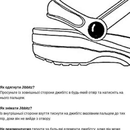
Як одягнути Jibbitz?
Просуньте із зовнішньої сторони джибітс в будь-який отвір та натисніть на
нього пальцем.
Як знімати Jibbitz?
Із внутрішньої сторони взуття тиснути на джибітс вказівним пальцем до тих
пір, доки він не вийде з отвору.
Не рекомендуємо
тягнути за будь-які елементи джибітсу, адже він може