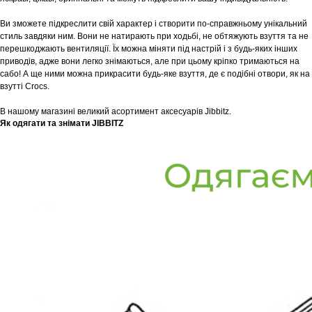
Ви зможете підкреслити свій характер і створити по-справжньому унікальний
стиль завдяки ним. Вони не натирають при ходьбі, не обтяжують взуття та не
перешкоджають вентиляції. Їх можна міняти під настрій і з будь-яких інших
приводів, адже вони легко знімаються, але при цьому кріпко тримаються на
сабо! А ще ними можна прикрасити будь-яке взуття, де є подібні отвори, як на
взутті Crocs.
В нашому магазині великий асортимент аксесуарів Jibbitz.
Як одягати та знімати JIBBITZ