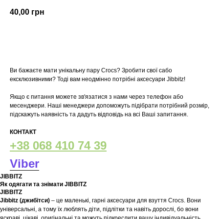
40,00
грн
У кошик
Ви бажаєте мати унікальну пару Crocs? Зробити свої сабо
ексклюзивними? Тоді вам неодмінно потрібні аксесуари Jibbitz!
Якщо є питання можете зв'язатися з нами через телефон або
месенджери. Наші менеджери допоможуть підібрати потрібний розмір,
підскажуть наявність та дадуть відповідь на всі Ваші запитання.
КОНТАКТ
+38 068 410 74 39
Viber
JIBBITZ
Як одягати та знімати JIBBITZ
JIBBITZ
Jibbitz (джибітси)
– це маленькі, гарні аксесуари для взуття Crocs. Вони
універсальні, а тому їх люблять діти, підлітки та навіть дорослі, бо вони
яскраві, цікаві, оригінальні та можуть підкреслити вашу індивідуальність.