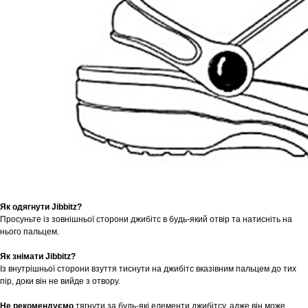
Як одягнути Jibbitz?
Просуньте із зовнішньої сторони джибітс в будь-який отвір та натисніть на
нього пальцем.
Як знімати Jibbitz?
Із внутрішньої сторони взуття тиснути на джибітс вказівним пальцем до тих
пір, доки він не вийде з отвору.
Не рекомендуємо
тягнути за будь-які елементи джибітсу, адже він може