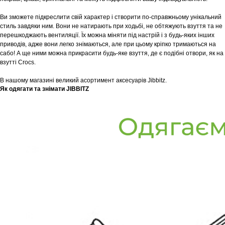
Ви зможете підкреслити свій характер і створити по-справжньому унікальний
стиль завдяки ним. Вони не натирають при ходьбі, не обтяжують взуття та не
перешкоджають вентиляції. Їх можна міняти під настрій і з будь-яких інших
приводів, адже вони легко знімаються, але при цьому кріпко тримаються на
сабо! А ще ними можна прикрасити будь-яке взуття, де є подібні отвори, як на
взутті Crocs.
В нашому магазині великий асортимент аксесуарів Jibbitz.
Як одягати та знімати JIBBITZ