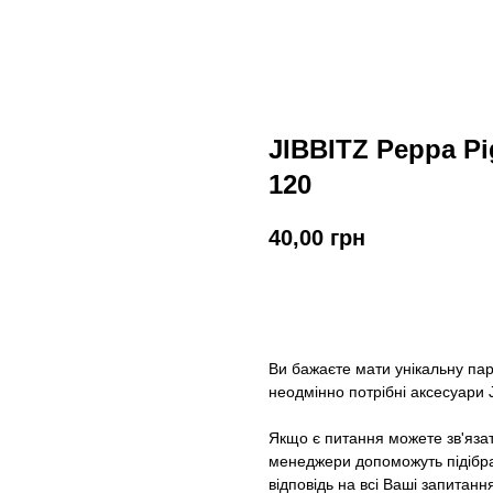
JIBBITZ Peppa P
120
40,00
грн
У кошик
Ви бажаєте мати унікальну па
неодмінно потрібні аксесуари J
Якщо є питання можете зв'яза
менеджери допоможуть підібрат
відповідь на всі Ваші запитанн