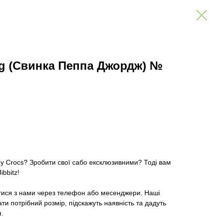
ig (Свинка Пеппа Джордж) №
ру Crocs? Зробити свої сабо ексклюзивними? Тоді вам
ibbitz!
тися з нами через телефон або месенджери. Наші
и потрібний розмір, підскажуть наявність та дадуть
я.