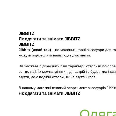
JIBBITZ
Як одягати та знімати JIBBITZ
JIBBITZ
Jibbitz (джибітси)
– це маленькі, гарні аксесуари для взу
можуть підкреслити вашу індивідуальність.
Ви зможете підкреслити свій характер і створити по-сп
вентиляції. Їх можна міняти під настрій і з будь-яких і
взуття, де є подібні отвори, як на взутті Crocs.
В нашому магазині великий асортимент аксесуарів Jibbit
Як одягати та знімати JIBBITZ