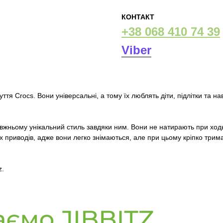
КОНТАКТ
+38 068 410 74 39
Viber
ття Crocs. Вони універсальні, а тому їх люблять діти, підлітки та наві
равжньому унікальний стиль завдяки ним. Вони не натирають при ход
нших приводів, адже вони легко знімаються, але при цьому кріпко т
z.