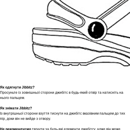
Як одягнути Jibbitz?
Просуньте із зовнішньої сторони джибітс в будь-який отвір та натисніть на
нього пальцем.
Як знімати Jibbitz?
Із внутрішньої сторони взуття тиснути на джибітс вказівним пальцем до тих
пір, доки він не вийде з отвору.
Не рекомендуємо
тягнути за будь-які елементи джибітсу, адже він може