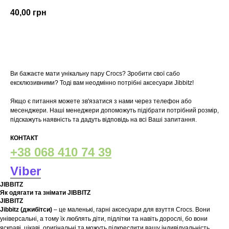
40,00
грн
У кошик
Ви бажаєте мати унікальну пару Crocs? Зробити свої сабо
ексклюзивними? Тоді вам неодмінно потрібні аксесуари Jibbitz!
Якщо є питання можете зв'язатися з нами через телефон або
месенджери. Наші менеджери допоможуть підібрати потрібний розмір,
підскажуть наявність та дадуть відповідь на всі Ваші запитання.
КОНТАКТ
+38 068 410 74 39
Viber
JIBBITZ
Як одягати та знімати JIBBITZ
JIBBITZ
Jibbitz (джибітси)
– це маленькі, гарні аксесуари для взуття Crocs. Вони
універсальні, а тому їх люблять діти, підлітки та навіть дорослі, бо вони
яскраві, цікаві, оригінальні та можуть підкреслити вашу індивідуальність.