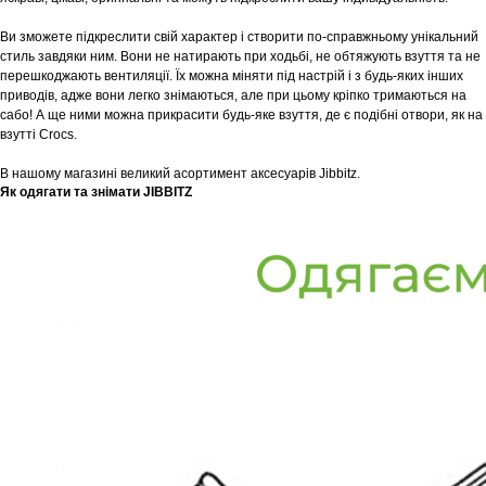
Ви зможете підкреслити свій характер і створити по-справжньому унікальний
стиль завдяки ним. Вони не натирають при ходьбі, не обтяжують взуття та не
перешкоджають вентиляції. Їх можна міняти під настрій і з будь-яких інших
приводів, адже вони легко знімаються, але при цьому кріпко тримаються на
сабо! А ще ними можна прикрасити будь-яке взуття, де є подібні отвори, як на
взутті Crocs.
В нашому магазині великий асортимент аксесуарів Jibbitz.
Як одягати та знімати JIBBITZ