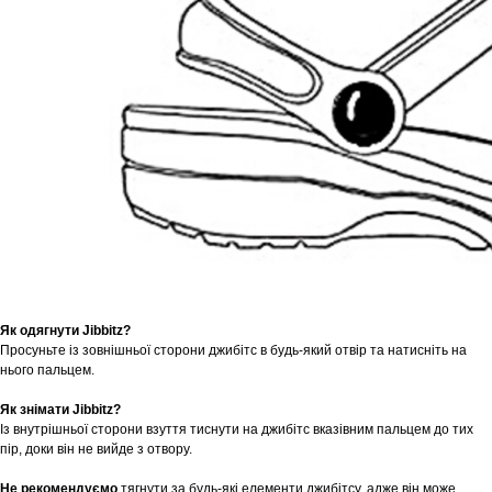
Як одягнути Jibbitz?
Просуньте із зовнішньої сторони джибітс в будь-який отвір та натисніть на
нього пальцем.
Як знімати Jibbitz?
Із внутрішньої сторони взуття тиснути на джибітс вказівним пальцем до тих
пір, доки він не вийде з отвору.
Не рекомендуємо
тягнути за будь-які елементи джибітсу, адже він може