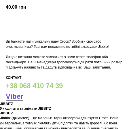
40,00
грн
У кошик
Ви бажаєте мати унікальну пару Crocs? Зробити свої сабо
ексклюзивними? Тоді вам неодмінно потрібні аксесуари Jibbitz!
Якщо є питання можете зв'язатися з нами через телефон або
месенджери. Наші менеджери допоможуть підібрати потрібний розмір,
підскажуть наявність та дадуть відповідь на всі Ваші запитання.
КОНТАКТ
+38 068 410 74 39
Viber
JIBBITZ
Як одягати та знімати JIBBITZ
JIBBITZ
Jibbitz (джибітси)
– це маленькі, гарні аксесуари для взуття Crocs. Вони
універсальні, а тому їх люблять діти, підлітки та навіть дорослі, бо вони
яскраві, цікаві, оригінальні та можуть підкреслити вашу індивідуальність.