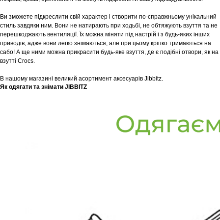
Ви зможете підкреслити свій характер і створити по-справжньому унікальний
стиль завдяки ним. Вони не натирають при ходьбі, не обтяжують взуття та не
перешкоджають вентиляції. Їх можна міняти під настрій і з будь-яких інших
приводів, адже вони легко знімаються, але при цьому кріпко тримаються на
сабо! А ще ними можна прикрасити будь-яке взуття, де є подібні отвори, як на
взутті Crocs.
В нашому магазині великий асортимент аксесуарів Jibbitz.
Як одягати та знімати JIBBITZ