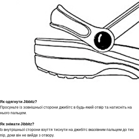
Як одягнути Jibbitz?
Просуньте із зовнішньої сторони джибітс в будь-який отвір та натисніть на
нього пальцем.
Як знімати Jibbitz?
Із внутрішньої сторони взуття тиснути на джибітс вказівним пальцем до тих
пір, доки він не вийде з отвору.