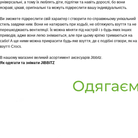
універсальні, а тому їх люблять діти, підлітки та навіть дорослі, бо вони
яскраві, цікаві, оригінальні та можуть підкреслити вашу індивідуальність.
Ви зможете підкреслити свій характер і створити по-справжньому унікальний
стиль завдяки ним. Вони не натирають при ходьбі, не обтяжують взуття та не
перешкоджають вентиляції. Їх можна міняти під настрій і з будь-яких інших
приводів, адже вони легко знімаються, але при цьому кріпко тримаються на
сабо! А ще ними можна прикрасити будь-яке взуття, де є подібні отвори, як на
взутті Crocs.
В нашому магазині великий асортимент аксесуарів Jibbitz.
Як одягати та знімати JIBBITZ