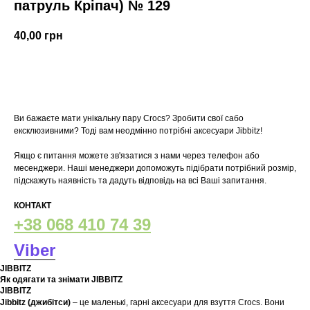
патруль Кріпач) № 129
40,00
грн
У кошик
Ви бажаєте мати унікальну пару Crocs? Зробити свої сабо
ексклюзивними? Тоді вам неодмінно потрібні аксесуари Jibbitz!
Якщо є питання можете зв'язатися з нами через телефон або
месенджери. Наші менеджери допоможуть підібрати потрібний розмір,
підскажуть наявність та дадуть відповідь на всі Ваші запитання.
КОНТАКТ
+38 068 410 74 39
Viber
JIBBITZ
Як одягати та знімати JIBBITZ
JIBBITZ
Jibbitz (джибітси)
– це маленькі, гарні аксесуари для взуття Crocs. Вони