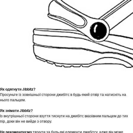
Як одягнути Jibbitz?
Просуньте із зовнішньої сторони джибітс в будь-який отвір та натисніть на
нього пальцем.
Як знімати Jibbitz?
Із внутрішньої сторони взуття тиснути на джибітс вказівним пальцем до тих
пір, доки він не вийде з отвору.
Не рекомендуємо
тягнути за будь-які елементи джибітсу, адже він може