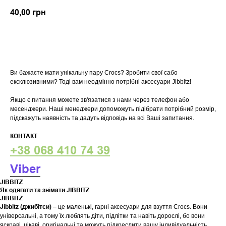
40,00
грн
У кошик
Ви бажаєте мати унікальну пару Crocs? Зробити свої сабо
ексклюзивними? Тоді вам неодмінно потрібні аксесуари Jibbitz!
Якщо є питання можете зв'язатися з нами через телефон або
месенджери. Наші менеджери допоможуть підібрати потрібний розмір,
підскажуть наявність та дадуть відповідь на всі Ваші запитання.
КОНТАКТ
+38 068 410 74 39
Viber
JIBBITZ
Як одягати та знімати JIBBITZ
JIBBITZ
Jibbitz (джибітси)
– це маленькі, гарні аксесуари для взуття Crocs. Вони
універсальні, а тому їх люблять діти, підлітки та навіть дорослі, бо вони
яскраві, цікаві, оригінальні та можуть підкреслити вашу індивідуальність.