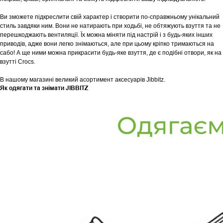
Ви зможете підкреслити свій характер і створити по-справжньому унікальний
стиль завдяки ним. Вони не натирають при ходьбі, не обтяжують взуття та не
перешкоджають вентиляції. Їх можна міняти під настрій і з будь-яких інших
приводів, адже вони легко знімаються, але при цьому кріпко тримаються на
сабо! А ще ними можна прикрасити будь-яке взуття, де є подібні отвори, як на
взутті Crocs.
В нашому магазині великий асортимент аксесуарів Jibbitz.
Як одягати та знімати JIBBITZ