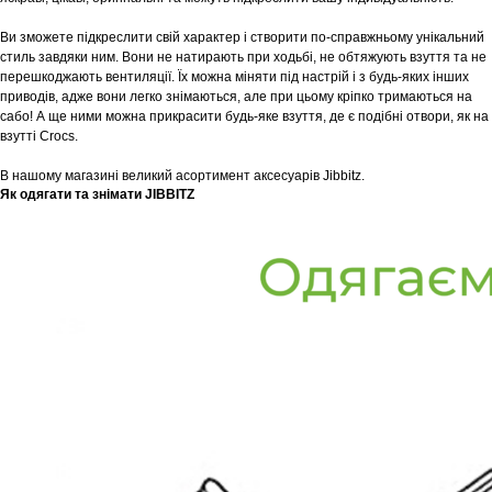
Ви зможете підкреслити свій характер і створити по-справжньому унікальний
стиль завдяки ним. Вони не натирають при ходьбі, не обтяжують взуття та не
перешкоджають вентиляції. Їх можна міняти під настрій і з будь-яких інших
приводів, адже вони легко знімаються, але при цьому кріпко тримаються на
сабо! А ще ними можна прикрасити будь-яке взуття, де є подібні отвори, як на
взутті Crocs.
В нашому магазині великий асортимент аксесуарів Jibbitz.
Як одягати та знімати JIBBITZ