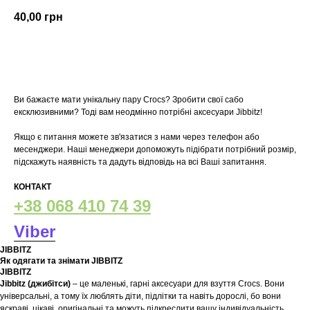
40,00
грн
У кошик
Ви бажаєте мати унікальну пару Crocs? Зробити свої сабо
ексклюзивними? Тоді вам неодмінно потрібні аксесуари Jibbitz!
Якщо є питання можете зв'язатися з нами через телефон або
месенджери. Наші менеджери допоможуть підібрати потрібний розмір,
підскажуть наявність та дадуть відповідь на всі Ваші запитання.
КОНТАКТ
+38 068 410 74 39
Viber
JIBBITZ
Як одягати та знімати JIBBITZ
JIBBITZ
Jibbitz (джибітси)
– це маленькі, гарні аксесуари для взуття Crocs. Вони
універсальні, а тому їх люблять діти, підлітки та навіть дорослі, бо вони
яскраві, цікаві, оригінальні та можуть підкреслити вашу індивідуальність.