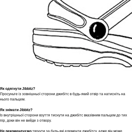
Як одягнути Jibbitz?
Просуньте із зовнішньої сторони джибітс в будь-який отвір та натисніть на
нього пальцем.
Як знімати Jibbitz?
Із внутрішньої сторони взуття тиснути на джибітс вказівним пальцем до тих
пір, доки він не вийде з отвору.
Не рекомендуємо
тягнути за будь-які елементи джибітсу, адже він може