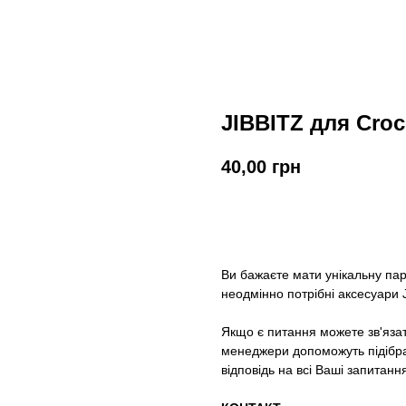
JIBBITZ для Croc
40,00
грн
У кошик
Ви бажаєте мати унікальну па
неодмінно потрібні аксесуари J
Якщо є питання можете зв'яза
менеджери допоможуть підібрат
відповідь на всі Ваші запитанн