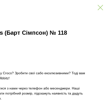
s (Барт Сімпсон) № 118
ру Crocs? Зробити свої сабо ексклюзивними? Тоді вам
ibbitz!
тися з нами через телефон або месенджери. Наші
и потрібний розмір, підскажуть наявність та дадуть
я.