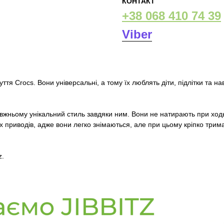
КОНТАКТ
+38 068 410 74 39
Viber
ття Crocs. Вони універсальні, а тому їх люблять діти, підлітки та наві
равжньому унікальний стиль завдяки ним. Вони не натирають при ход
нших приводів, адже вони легко знімаються, але при цьому кріпко т
z.