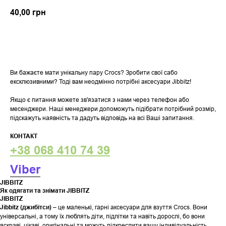
40,00
грн
У кошик
Ви бажаєте мати унікальну пару Crocs? Зробити свої сабо
ексклюзивними? Тоді вам неодмінно потрібні аксесуари Jibbitz!
Якщо є питання можете зв'язатися з нами через телефон або
месенджери. Наші менеджери допоможуть підібрати потрібний розмір,
підскажуть наявність та дадуть відповідь на всі Ваші запитання.
КОНТАКТ
+38 068 410 74 39
Viber
JIBBITZ
Як одягати та знімати JIBBITZ
JIBBITZ
Jibbitz (джибітси)
– це маленькі, гарні аксесуари для взуття Crocs. Вони
універсальні, а тому їх люблять діти, підлітки та навіть дорослі, бо вони
яскраві, цікаві, оригінальні та можуть підкреслити вашу індивідуальність.