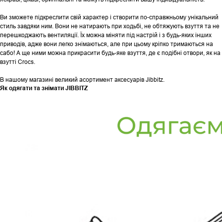
Ви зможете підкреслити свій характер і створити по-справжньому унікальний
стиль завдяки ним. Вони не натирають при ходьбі, не обтяжують взуття та не
перешкоджають вентиляції. Їх можна міняти під настрій і з будь-яких інших
приводів, адже вони легко знімаються, але при цьому кріпко тримаються на
сабо! А ще ними можна прикрасити будь-яке взуття, де є подібні отвори, як на
взутті Crocs.
В нашому магазині великий асортимент аксесуарів Jibbitz.
Як одягати та знімати JIBBITZ