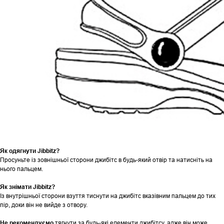
Як одягнути Jibbitz?
Просуньте із зовнішньої сторони джибітс в будь-який отвір та натисніть на
нього пальцем.
Як знімати Jibbitz?
Із внутрішньої сторони взуття тиснути на джибітс вказівним пальцем до тих
пір, доки він не вийде з отвору.
Не рекомендуємо
тягнути за будь-які елементи джибітсу, адже він може