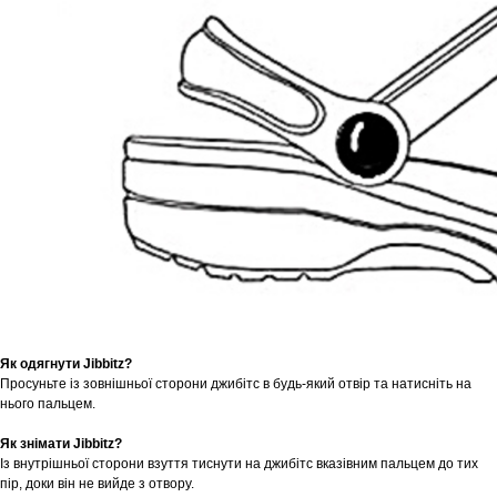
Як одягнути Jibbitz?
Просуньте із зовнішньої сторони джибітс в будь-який отвір та натисніть на
нього пальцем.
Як знімати Jibbitz?
Із внутрішньої сторони взуття тиснути на джибітс вказівним пальцем до тих
пір, доки він не вийде з отвору.