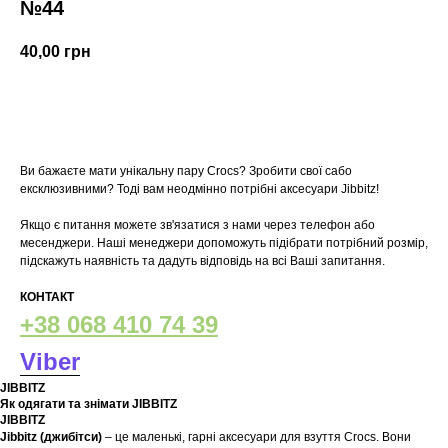
№44
40,00
грн
У кошик
Ви бажаєте мати унікальну пару Crocs? Зробити свої сабо
ексклюзивними? Тоді вам неодмінно потрібні аксесуари Jibbitz!
Якщо є питання можете зв'язатися з нами через телефон або
месенджери. Наші менеджери допоможуть підібрати потрібний розмір,
підскажуть наявність та дадуть відповідь на всі Ваші запитання.
КОНТАКТ
+38 068 410 74 39
Viber
JIBBITZ
Як одягати та знімати JIBBITZ
JIBBITZ
Jibbitz (джибітси)
– це маленькі, гарні аксесуари для взуття Crocs. Вони