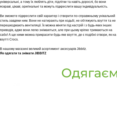
універсальні, а тому їх люблять діти, підлітки та навіть дорослі, бо вони
яскраві, цікаві, оригінальні та можуть підкреслити вашу індивідуальність.
Ви зможете підкреслити свій характер і створити по-справжньому унікальний
стиль завдяки ним. Вони не натирають при ходьбі, не обтяжують взуття та не
перешкоджають вентиляції. Їх можна міняти під настрій і з будь-яких інших
приводів, адже вони легко знімаються, але при цьому кріпко тримаються на
сабо! А ще ними можна прикрасити будь-яке взуття, де є подібні отвори, як на
взутті Crocs.
В нашому магазині великий асортимент аксесуарів Jibbitz.
Як одягати та знімати JIBBITZ