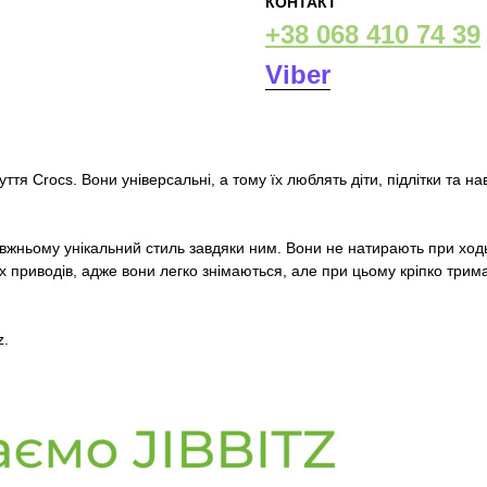
КОНТАКТ
+38 068 410 74 39
Viber
ття Crocs. Вони універсальні, а тому їх люблять діти, підлітки та наві
равжньому унікальний стиль завдяки ним. Вони не натирають при ход
нших приводів, адже вони легко знімаються, але при цьому кріпко т
z.