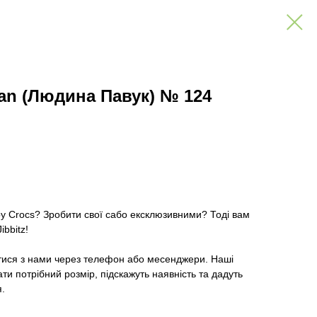
Man (Людина Павук) № 124
ру Crocs? Зробити свої сабо ексклюзивними? Тоді вам
ibbitz!
тися з нами через телефон або месенджери. Наші
и потрібний розмір, підскажуть наявність та дадуть
я.